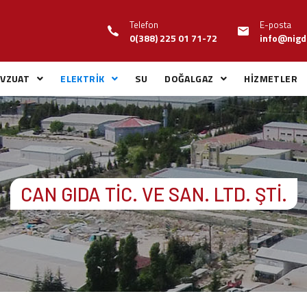
Telefon
E-posta
0(388) 225 01 71-72
info@nigd
VZUAT
ELEKTRİK
SU
DOĞALGAZ
HİZMETLER
CAN GIDA TİC. VE SAN. LTD. ŞTİ.