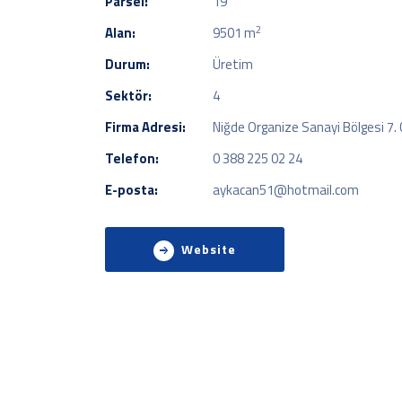
Parsel:
19
2
Alan:
9501 m
Durum:
Üretim
Sektör:
4
Firma Adresi:
Niğde Organize Sanayi Bölgesi 7. 
Telefon:
0 388 225 02 24
E-posta:
aykacan51@hotmail.com
Website