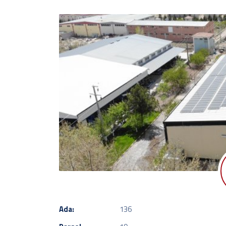
Ada:
136