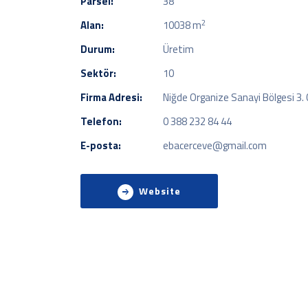
Parsel:
38
2
Alan:
10038 m
Durum:
Üretim
Sektör:
10
Firma Adresi:
Niğde Organize Sanayi Bölgesi 3. 
Telefon:
0 388 232 84 44
E-posta:
ebacerceve@gmail.com
Website