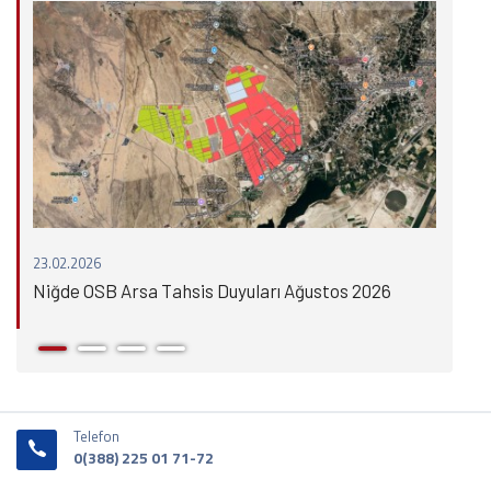
23.02.2026
23.0
Niğde OSB Arsa Tahsis Duyuları Ağustos 2026
Niğ
Telefon
0(388) 225 01 71-72