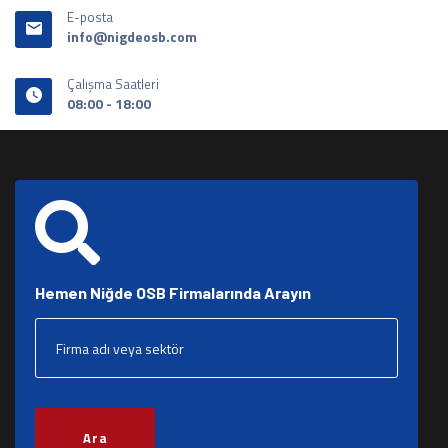
E-posta
info@nigdeosb.com
Çalışma Saatleri
08:00 - 18:00
Hemen Niğde OSB Firmalarında Arayın
Ara