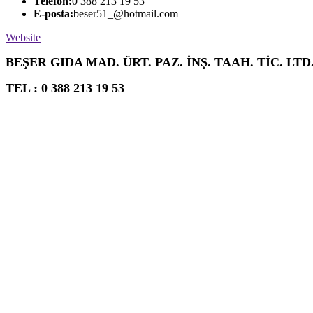
Telefon:
0 388 213 19 53
E-posta:
beser51_@hotmail.com
Website
BEŞER GIDA MAD. ÜRT. PAZ. İNŞ. TAAH. TİC. LTD.
TEL : 0 388 213 19 53