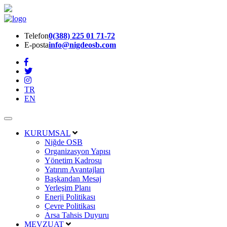
Telefon
0(388) 225 01 71-72
E-posta
info@nigdeosb.com
TR
EN
KURUMSAL
Niğde OSB
Organizasyon Yapısı
Yönetim Kadrosu
Yatırım Avantajları
Başkandan Mesaj
Yerleşim Planı
Enerji Politikası
Çevre Politikası
Arsa Tahsis Duyuru
MEVZUAT