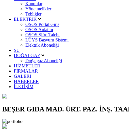
Kanunlar
Yönetmelikler
Tebliğler
ELEKTRİK
OSOS Portal Giriş
OSOS Anlatım
OSOS Şifre Talebi
LÜYS Başvuru Sistemi
Elektrik Aboneliği
SU
DOĞALGAZ
Doğalgaz Aboneliği
HİZMETLER
FİRMALAR
GALERİ
HABERLER
İLETİŞİM
BEŞER GIDA MAD. ÜRT. PAZ. İNŞ. TAAH