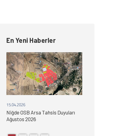
En Yeni Haberler
15.04.2026
15.04.2026
Niğde OSB Arsa Tahsis Duyuları
Niğde OSB Arsa Tahsi
N
Ağustos 2026
Temmuz 2026