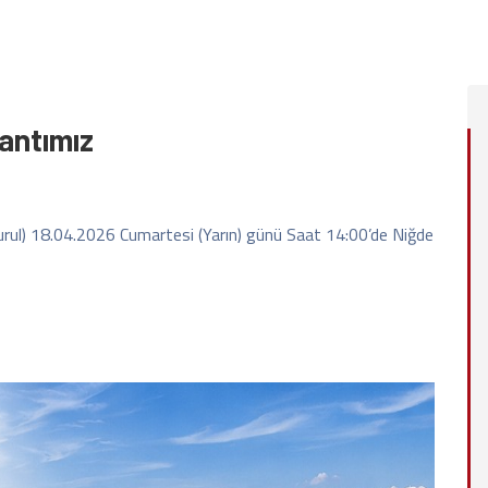
lantımız
urul) 18.04.2026 Cumartesi (Yarın) günü Saat 14:00’de Niğde
15.04.2026
NİĞDE OSB'DE ARSA TAHSİSİ
YAPILACAK PARSELLERE İLİŞKİ
DUYURU (Mayıs 2026)