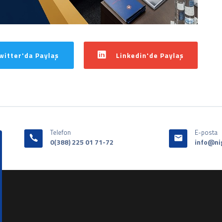
witter'da Paylaş
Linkedin'de Paylaş
Telefon
E-posta
0(388) 225 01 71-72
info@ni