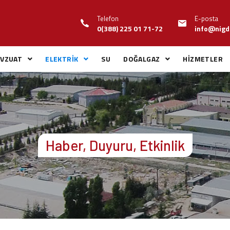
Telefon
E-posta
0(388) 225 01 71-72
info@nigd
VZUAT
ELEKTRİK
SU
DOĞALGAZ
HİZMETLER
Haber, Duyuru, Etkinlik